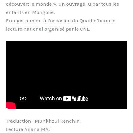
découvert le monde », un ouvrage lu par tous les
enfants en Mongolie.
Enregistrement à l’occasion du Quart d’heure d
lecture national organisé par le CNL.
Traduction : Munkhzul Renchin
Lecture Aïlana MAJ