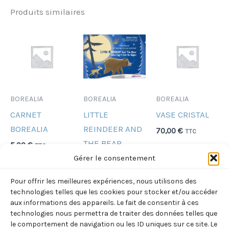
Produits similaires
BOREALIA
BOREALIA
BOREALIA
CARNET
LITTLE
VASE CRISTAL
BOREALIA
REINDEER AND
70,00
€
TTC
THE BEAR
5,00
€
TTC
Ajouter
(HOFFMANN-
Gérer le consentement
au
Ajouter
SCHICKEL –
panier
au
Pour offrir les meilleures expériences, nous utilisons des
SUKYS )
panier
technologies telles que les cookies pour stocker et/ou accéder
(BILINGUE
aux informations des appareils. Le fait de consentir à ces
technologies nous permettra de traiter des données telles que
ANGLAIS-
le comportement de navigation ou les ID uniques sur ce site. Le