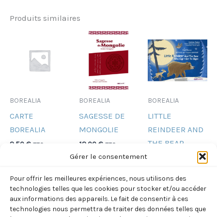
Produits similaires
BOREALIA
BOREALIA
BOREALIA
CARTE
SAGESSE DE
LITTLE
BOREALIA
MONGOLIE
REINDEER AND
THE BEAR
2,50
€
12,00
€
TTC
TTC
(HOFFMANN-
Gérer le consentement
Ajouter
Ajouter
SCHICKEL –
au
au
Pour offrir les meilleures expériences, nous utilisons des
SUKYS )
panier
panier
technologies telles que les cookies pour stocker et/ou accéder
(BILINGUE
aux informations des appareils. Le fait de consentir à ces
technologies nous permettra de traiter des données telles que
ANGLAIS-