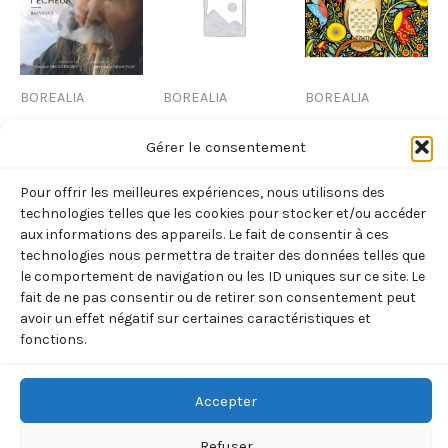
BOREALIA
BOREALIA
BOREALIA
PECHEUR
CHAUSSON
CARTE DE
Gérer le consentement
(SEMENOV –
PETIT RENNE
CORRESPONDANC
NEOUSTROEV)
« CHOUETTE
5,00
€
TTC
Pour offrir les meilleures expériences, nous utilisons des
OISEAU »
technologies telles que les cookies pour stocker et/ou accéder
15,00
€
TTC
Ajouter
aux informations des appareils. Le fait de consentir à ces
(Julianne
au
technologies nous permettra de traiter des données telles que
Ajouter
Pashchkis)
panier
le comportement de navigation ou les ID uniques sur ce site. Le
au
panier
fait de ne pas consentir ou de retirer son consentement peut
12,00
€
TTC
avoir un effet négatif sur certaines caractéristiques et
fonctions.
Ajouter
au
panier
Accepter
Refuser