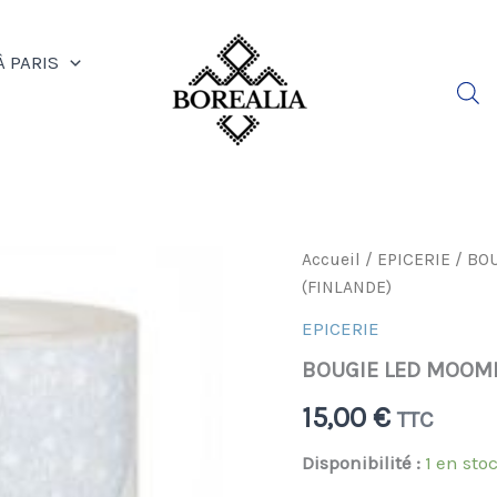
À PARIS
quantité
Accueil
/
EPICERIE
/ BOU
de
(FINLANDE)
BOUGIE
LED
EPICERIE
MOOMIN
BOUGIE LED MOOMIN 
A
PILES
15,00
€
(2
TTC
PILES
3,5
Disponibilité :
1 en sto
VOLTS)