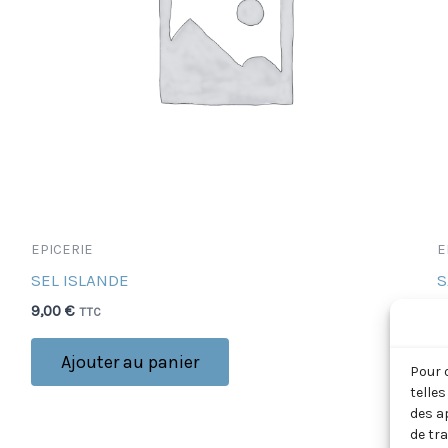
EPICERIE
E
SEL ISLANDE
S
F
9,00
€
TTC
8
Ajouter au panier
Pour 
telle
des a
de tr