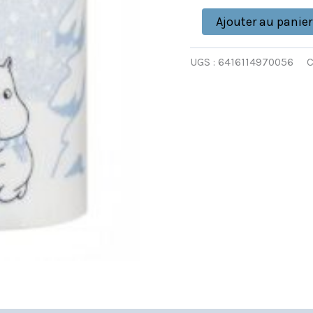
(FINLANDE)
Ajouter au panier
UGS :
6416114970056
C