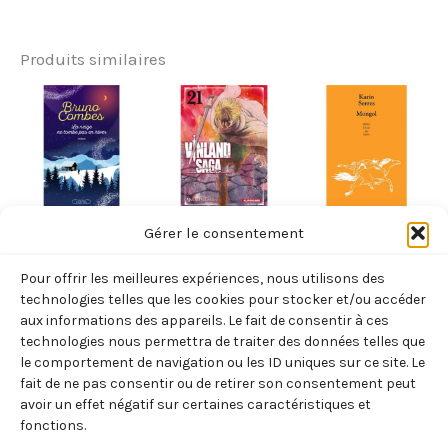
Produits similaires
Non classé
Non classé
Non classé
Gérer le consentement
LA NEIGE NE
VINLAND SAGA
MONGOL
Pour offrir les meilleures expériences, nous utilisons des
TOMBE PAS EN
– TOME 21 –
(SERRES KARIN)
technologies telles que les cookies pour stocker et/ou accéder
HIVER (COMBES
VOL21
7,00
€
aux informations des appareils. Le fait de consentir à ces
TTC
technologies nous permettra de traiter des données telles que
BRUNO)
(YUKIMURA
le comportement de navigation ou les ID uniques sur ce site. Le
Ajouter
MAKOTO)
19,95
€
TTC
au
fait de ne pas consentir ou de retirer son consentement peut
panier
7,95
€
avoir un effet négatif sur certaines caractéristiques et
TTC
Ajouter
fonctions.
au