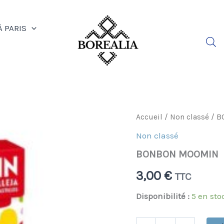
À PARIS
quantité
Accueil
/
Non classé
/ B
de
Non classé
BONBON
MOOMIN
BONBON MOOMIN
3,00
€
TTC
Disponibilité :
5 en sto