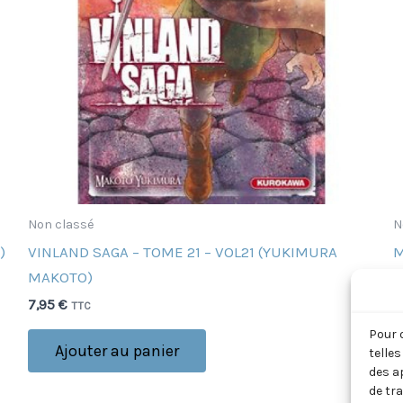
Non classé
N
)
VINLAND SAGA – TOME 21 – VOL21 (YUKIMURA
M
MAKOTO)
8
7,95
€
TTC
Pour 
Ajouter au panier
telle
des a
de tr