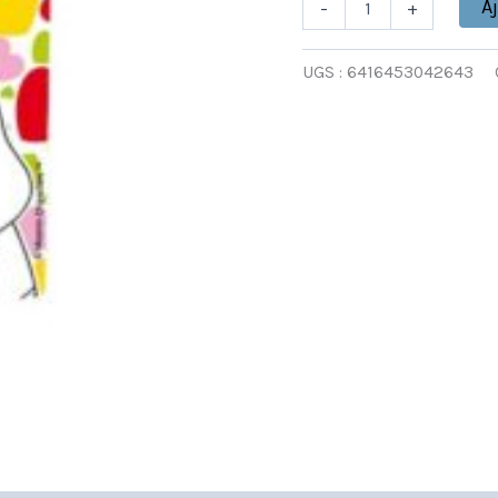
A
-
+
UGS :
6416453042643