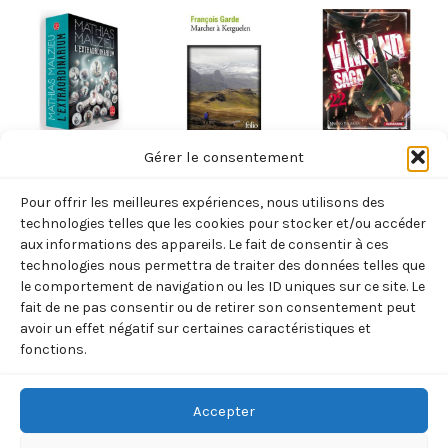
Non classé
Non classé
Non classé
Gérer le consentement
L’EXTRAORDINARIUM
MARCHER A
VINLAND SAGA
Pour offrir les meilleures expériences, nous utilisons des
(MALZIEU
KERGUELEN
– TOME 22 –
technologies telles que les cookies pour stocker et/ou accéder
MATHIAS)
(GARDE
VOL22
aux informations des appareils. Le fait de consentir à ces
technologies nous permettra de traiter des données telles que
FRANCOIS)
(YUKIMURA
29,90
€
TTC
le comportement de navigation ou les ID uniques sur ce site. Le
MAKOTO)
8,90
€
TTC
fait de ne pas consentir ou de retirer son consentement peut
Ajouter
7,95
€
avoir un effet négatif sur certaines caractéristiques et
TTC
au
Ajouter
fonctions.
panier
au
Ajouter
panier
au
panier
Accepter