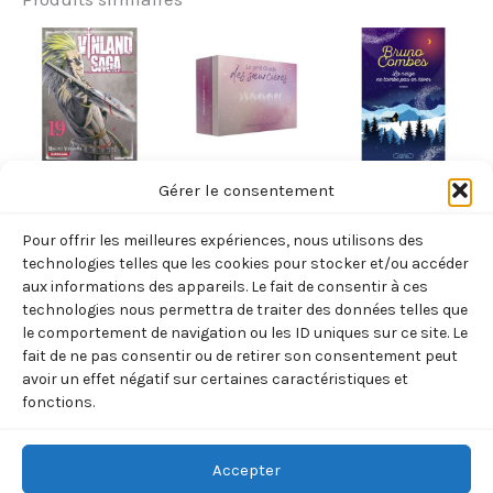
Non classé
Non classé
Non classé
Gérer le consentement
VINLAND SAGA
LE PETIT
LA NEIGE NE
Pour offrir les meilleures expériences, nous utilisons des
– TOME 19 –
ORACLE DES
TOMBE PAS EN
technologies telles que les cookies pour stocker et/ou accéder
VOL19
SOEURCIERES
HIVER (COMBES
aux informations des appareils. Le fait de consentir à ces
technologies nous permettra de traiter des données telles que
(YUKIMURA
(BARNAUD/PANZA)
BRUNO)
le comportement de navigation ou les ID uniques sur ce site. Le
MAKOTO)
13,90
€
19,95
€
TTC
TTC
fait de ne pas consentir ou de retirer son consentement peut
7,95
€
avoir un effet négatif sur certaines caractéristiques et
TTC
Ajouter
Ajouter
fonctions.
au
au
Ajouter
panier
panier
au
panier
Accepter