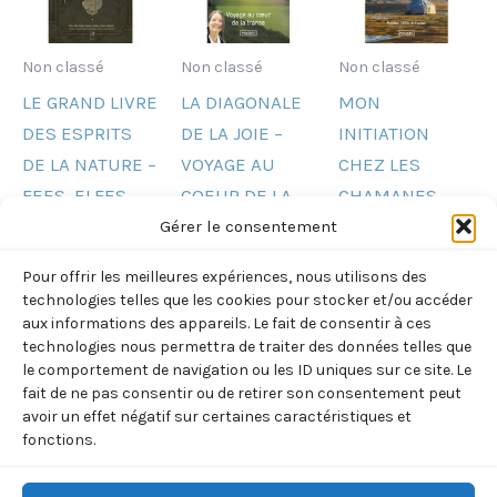
Non classé
Non classé
Non classé
LE GRAND LIVRE
LA DIAGONALE
MON
DES ESPRITS
DE LA JOIE –
INITIATION
DE LA NATURE –
VOYAGE AU
CHEZ LES
FEES, ELFES,
COEUR DE LA
CHAMANES
LUTINS,
TRANSE
(SOMBRUN
Gérer le consentement
FAUNES,
(SOMBRUN
CORINE)
Pour offrir les meilleures expériences, nous utilisons des
SIRENES,
CORINE)
7,70
€
TTC
technologies telles que les cookies pour stocker et/ou accéder
PIXIES,
8,60
€
aux informations des appareils. Le fait de consentir à ces
TTC
Ajouter
technologies nous permettra de traiter des données telles que
DRYADES ET A(
au
le comportement de navigation ou les ID uniques sur ce site. Le
Ajouter
ELY/DEVOS)
panier
au
fait de ne pas consentir ou de retirer son consentement peut
panier
24,90
€
avoir un effet négatif sur certaines caractéristiques et
TTC
fonctions.
Ajouter
au