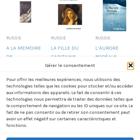
RUSSIE
RUSSIE
RUSSIE
A LA MEMOIRE
LA FILLE DU
L’AURORE
DE
CAPITAINE
BORÉALE –
SCHIELMANN
(ALEXANDRE
Récits et
Gérer le consentement
(NINA
POUCHKINE)
poèmes
Pour offrir les meilleures expériences, nous utilisons des
BERBEROVA)
d’écrivains
4,90
€
TTC
technologies telles que les cookies pour stocker et/ou accéder
sibériens
7,50
€
aux informations des appareils. Le fait de consentir à ces
TTC
Ajouter
technologies nous permettra de traiter des données telles que
contemporains
au
le comportement de navigation ou les ID uniques sur ce site. Le
Ajouter
(LUCIA POPOVA)
panier
au
fait de ne pas consentir ou de retirer son consentement peut
panier
22,50
€
avoir un effet négatif sur certaines caractéristiques et
TTC
fonctions.
Ajouter
au