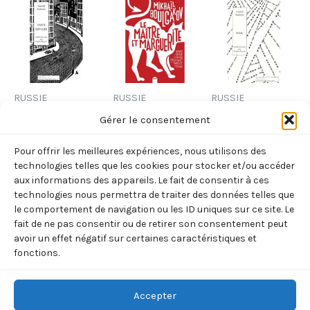
RUSSIE
RUSSIE
RUSSIE
FAITS DIVERS –
LE MAITRE ET
S.O.S (LEONID
Gérer le consentement
QUATRE RECITS
MARGUERITE
ANDREIEV)
Pour offrir les meilleures expériences, nous utilisons des
TRADUITS DU
(MIKHAIL
13,00
€
TTC
technologies telles que les cookies pour stocker et/ou accéder
RUSSE
BOULGAKOV)
aux informations des appareils. Le fait de consentir à ces
Ajouter
technologies nous permettra de traiter des données telles que
(ANDREIEV
11,90
€
TTC
au
le comportement de navigation ou les ID uniques sur ce site. Le
LEONID)
panier
fait de ne pas consentir ou de retirer son consentement peut
Ajouter
15,00
€
avoir un effet négatif sur certaines caractéristiques et
TTC
au
fonctions.
panier
Ajouter
au
panier
Accepter