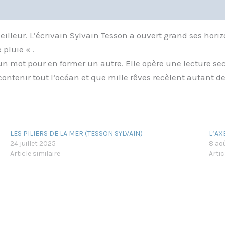
meilleur. L’écrivain Sylvain Tesson a ouvert grand ses hor
pluie « .
 mot pour en former un autre. Elle opère une lecture secrè
ontenir tout l’océan et que mille rêves recèlent autant d
LES PILIERS DE LA MER (TESSON SYLVAIN)
L’AX
24 juillet 2025
8 ao
Article similaire
Artic