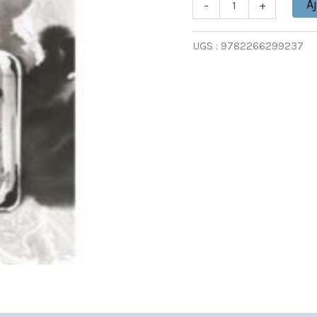
A
-
+
UGS :
9782266299237