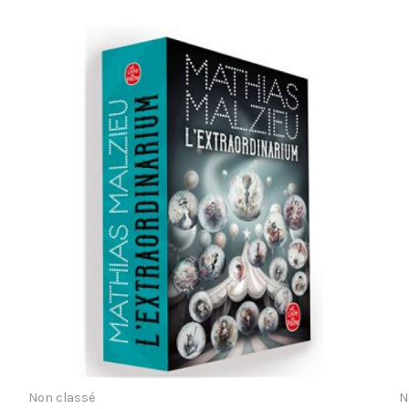
Non classé
N