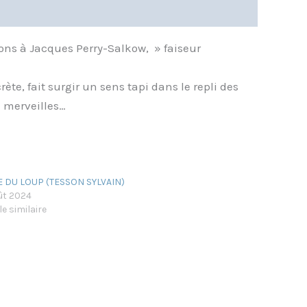
izons à Jacques Perry-Salkow, » faiseur
te, fait surgir un sens tapi dans le repli des
e merveilles…
E DU LOUP (TESSON SYLVAIN)
ût 2024
le similaire