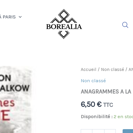
À PARIS
quantité
Accueil
/
Non classé
/ A
de
Non classé
ANAGRAMMES
A
ANAGRAMMES A LA 
LA
FOLIE
6,50
€
TTC
(TESSON/PERRY-
SALKOW)
Disponibilité :
2 en sto