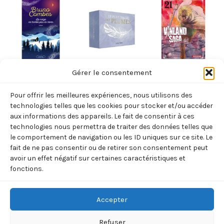
Non classé
Non classé
Non classé
Gérer le consentement
LA NEIGE NE
LE PETIT
VINLAND SAGA
Pour offrir les meilleures expériences, nous utilisons des
TOMBE PAS EN
ORACLE DES
– TOME 21 –
technologies telles que les cookies pour stocker et/ou accéder
HIVER (COMBES
PLUMES
VOL21
aux informations des appareils. Le fait de consentir à ces
technologies nous permettra de traiter des données telles que
BRUNO)
(FEERIE FANNY)
(YUKIMURA
le comportement de navigation ou les ID uniques sur ce site. Le
MAKOTO)
19,95
€
13,90
€
TTC
TTC
fait de ne pas consentir ou de retirer son consentement peut
7,95
€
avoir un effet négatif sur certaines caractéristiques et
TTC
Ajouter
Ajouter
fonctions.
au
au
Ajouter
panier
panier
au
panier
Accepter
Refuser