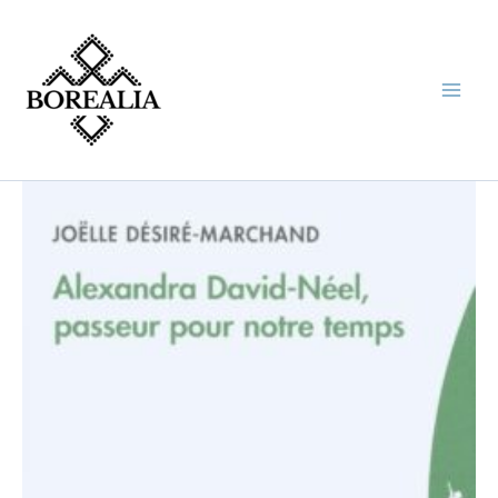
Aller
au
contenu
quantité
de
ALEXANDRA
DAVID-
NEEL,
PASSEUR
POUR
NOTRE
TEMPS
(DESIRE-
MARCHAND)