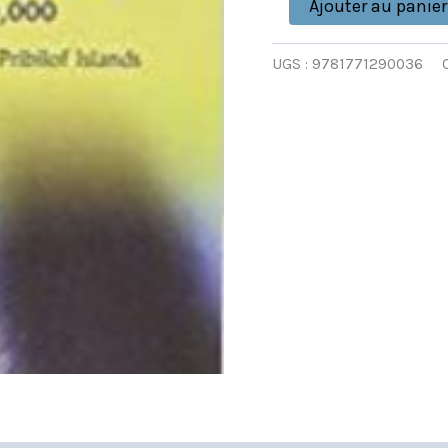
Ajouter au panier
UGS :
9781771290036