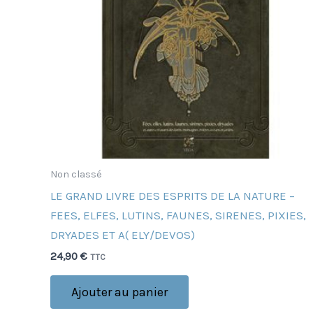
Non classé
LE GRAND LIVRE DES ESPRITS DE LA NATURE –
FEES, ELFES, LUTINS, FAUNES, SIRENES, PIXIES,
DRYADES ET A( ELY/DEVOS)
24,90
€
TTC
Ajouter au panier