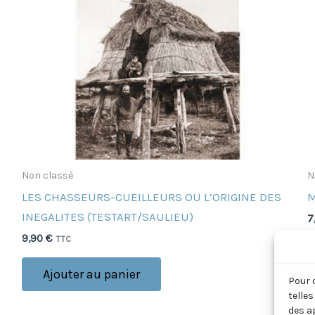
Non classé
N
LES CHASSEURS-CUEILLEURS OU L’ORIGINE DES
M
INEGALITES (TESTART/SAULIEU)
7
9,90
€
TTC
Ajouter au panier
Pour 
telle
des a