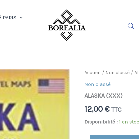
À PARIS
quantité
Accueil
/
Non classé
/ A
de
Non classé
ALASKA
(XXX)
ALASKA (XXX)
12,00
€
TTC
Disponibilité :
1 en sto