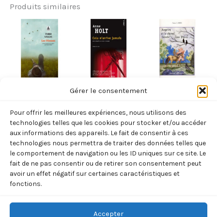
Produits similaires
NORVÈGE
NORVÈGE
NORVÈGE
Gérer le consentement
LES OISEAUX
CELA
ASGRIM ET LE
Pour offrir les meilleures expériences, nous utilisons des
(TARJEI
N’ARRRIVE
CHEVAL
technologies telles que les cookies pour stocker et/ou accéder
VESAAS)
JAMAIS (ANNE
DÉROBÉ AUX
aux informations des appareils. Le fait de consentir à ces
technologies nous permettra de traiter des données telles que
HOLT)
DIEUX (ANNE
8,70
€
TTC
le comportement de navigation ou les ID uniques sur ce site. Le
LABBE)
7,90
€
TTC
fait de ne pas consentir ou de retirer son consentement peut
Ajouter
13,00
€
avoir un effet négatif sur certaines caractéristiques et
TTC
au
Ajouter
fonctions.
panier
au
Ajouter
panier
au
panier
Accepter