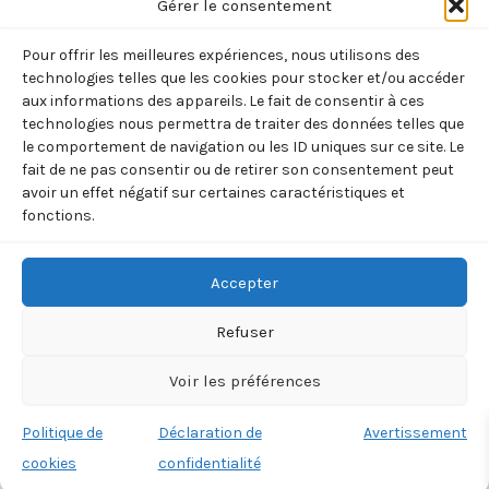
HUMANIMAUX
(YAMADA/ABE)
L’OURS
Gérer le consentement
– L’ENREQUIN
POLAIRE –
7,95
€
TTC
Pour offrir les meilleures expériences, nous utilisons des
(SIMARD/PRINCE
VOL02 – LE
technologies telles que les cookies pour stocker et/ou accéder
Ajouter
GIGI)
MONT DES
aux informations des appareils. Le fait de consentir à ces
au
technologies nous permettra de traiter des données telles que
SORCIERES
panier
3,99
€
TTC
le comportement de navigation ou les ID uniques sur ce site. Le
(BELL/TOMIC)
fait de ne pas consentir ou de retirer son consentement peut
Ajouter
9,00
€
avoir un effet négatif sur certaines caractéristiques et
TTC
au
fonctions.
panier
Ajouter
au
panier
Accepter
Refuser
Voir les préférences
Copyright © 2026 BOREALIA | 33 rue de la Villette 75019
Politique de
Déclaration de
Avertissement
PARIS
cookies
confidentialité