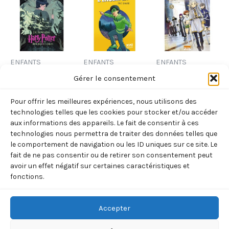
ENFANTS
ENFANTS
ENFANTS
HARRY POTTER
L’ENSERPENT
FRIEREN T05
Gérer le consentement
– VII – HARRY
(SIMARD ERIC)
(YAMADA/ABE)
Pour offrir les meilleures expériences, nous utilisons des
POTTER ET LES
3,99
€
7,95
€
TTC
TTC
technologies telles que les cookies pour stocker et/ou accéder
RELIQUES DE
aux informations des appareils. Le fait de consentir à ces
Ajouter
Ajouter
technologies nous permettra de traiter des données telles que
LA MORT
au
au
le comportement de navigation ou les ID uniques sur ce site. Le
(ROWLING J.K.)
panier
panier
fait de ne pas consentir ou de retirer son consentement peut
15,90
€
avoir un effet négatif sur certaines caractéristiques et
TTC
fonctions.
Ajouter
au
panier
Accepter