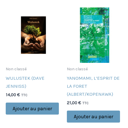
Non classé
Non classé
WULUSTEK (DAVE
YANOMAMI, L’ESPRIT DE
JENNISS)
LA FORET
(ALBERT/KOPENAWA)
14,00
€
TTC
21,00
€
TTC
Ajouter au panier
Ajouter au panier