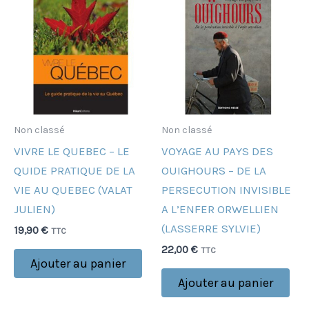
Non classé
Non classé
VIVRE LE QUEBEC – LE
VOYAGE AU PAYS DES
QUIDE PRATIQUE DE LA
OUIGHOURS – DE LA
VIE AU QUEBEC (VALAT
PERSECUTION INVISIBLE
JULIEN)
A L’ENFER ORWELLIEN
(LASSERRE SYLVIE)
19,90
€
TTC
22,00
€
TTC
Ajouter au panier
Ajouter au panier