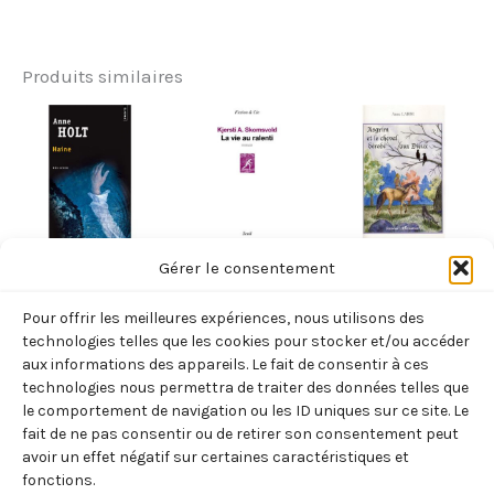
Produits similaires
NORVÈGE
NORVÈGE
NORVÈGE
Gérer le consentement
HAINE (ANNE
LA VIE AU
ASGRIM ET LE
Pour offrir les meilleures expériences, nous utilisons des
HOLT)
RALENTI
CHEVAL
technologies telles que les cookies pour stocker et/ou accéder
(KJERSTI
DÉROBÉ AUX
7,90
€
aux informations des appareils. Le fait de consentir à ces
TTC
technologies nous permettra de traiter des données telles que
SKOMSVOLD)
DIEUX (ANNE
le comportement de navigation ou les ID uniques sur ce site. Le
Ajouter
LABBE)
17,00
€
TTC
au
fait de ne pas consentir ou de retirer son consentement peut
panier
13,00
€
avoir un effet négatif sur certaines caractéristiques et
TTC
Ajouter
fonctions.